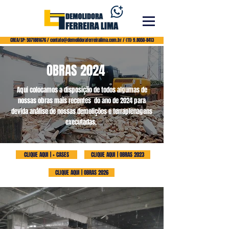
CREA/SP: 5071881676 / contato@demolidoraferreiralima.com.br / (11) 9.8050-8413
OBRAS 2024
Aqui colocamos a disposição de todos algumas de
nossas obras mais recentes do ano de 2024 para
devida análise de nossas demolições e terraplenagens
executadas.
CLIQUE AQUI | + CASES
CLIQUE AQUI | OBRAS 2023
CLIQUE AQUI | OBRAS 2026